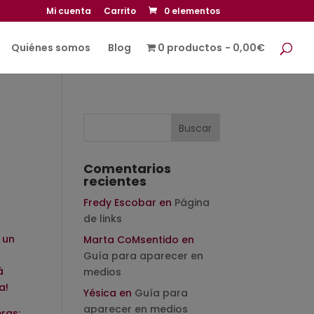
Mi cuenta
Carrito
0 elementos
Quiénes somos
Blog
0 productos
0,00€
Comentarios
recientes
Fredy Escobar
en
Página
de links
 un
Marta CoMsentido
en
Guía para aparecer en
á
medios
a!
Yésica
en
Guía para
aparecer en medios
ras: