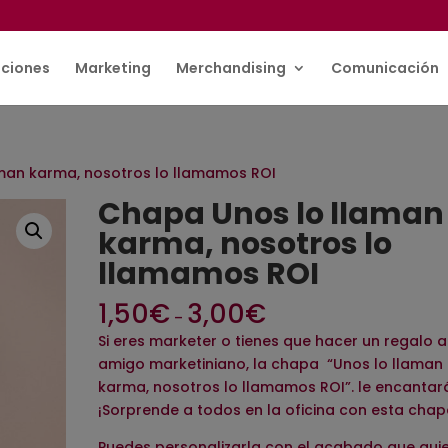
ciones
Marketing
Merchandising
Comunicación
man karma, nosotros lo llamamos ROI
Chapa Unos lo llaman
karma, nosotros lo
llamamos ROI
1,50
€
3,00
€
–
Si eres marketer o tienes que hacer un regalo a
amigo marketiniano, la chapa “Unos lo llaman
karma, nosotros lo llamamos ROI”. le encantar
¡Sorprende a todos en la oficina con esta chap
Puedes personalizarla con el acabado que quie