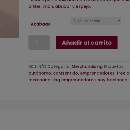
alfiler, imán, abridor y espejo.
Acabado
Chapa
Añadir al carrito
Unos
lo
llaman
karma,
SKU:
N/D
Categoría:
Merchandising
Etiquetas:
nosotros
autónomo
,
coMsentido
,
emprendedores
,
freel
lo
merchandising emprendedores
,
soy freelance
llamamos
ROI
cantidad