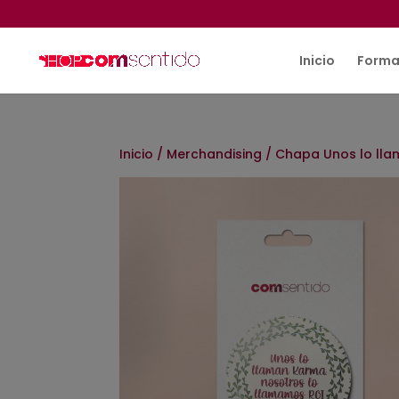
Inicio
Forma
Inicio
/
Merchandising
/ Chapa Unos lo lla