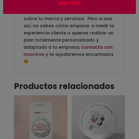
Leer más
encuesta de satisfacción y empezar a
conocer lo que los clientes opinan
sobre tu marca y servicios. Pero si aun
así, no sabes cómo empezar a medir la
experiencia cliente o quieres realizar un
plan totalmente personalizado y
adaptado a tu empresa,
contacta con
nosotros
y te ayudaremos encantados
Productos relacionados