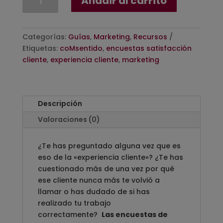
Añadir al carrito
encuestas
satisfacción
clientes
Categorías:
Guías
,
Marketing
,
Recursos
cantidad
Etiquetas:
coMsentido
,
encuestas satisfacción
cliente
,
experiencia cliente
,
marketing
Descripción
Valoraciones (0)
¿Te has preguntado alguna vez que es
eso de la «experiencia cliente»? ¿Te has
cuestionado más de una vez por qué
ese cliente nunca más te volvió a
llamar o has dudado de si has
realizado tu trabajo
correctamente?
Las encuestas de