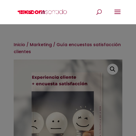
Inicio
/
Marketing
/ Guía encuestas satisfacción
clientes