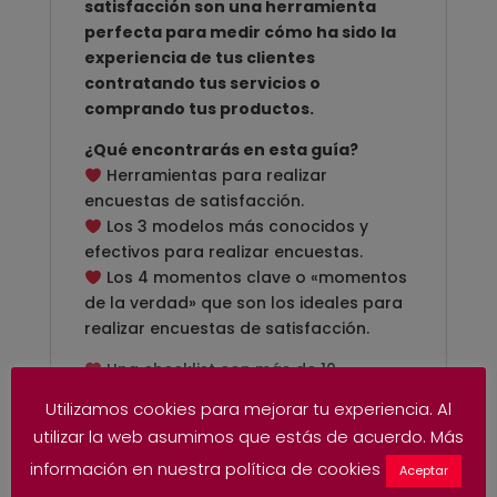
satisfacción son una herramienta
perfecta para medir cómo ha sido la
experiencia de tus clientes
contratando tus servicios o
comprando tus productos.
¿Qué encontrarás en esta guía?
Herramientas para realizar
encuestas de satisfacción.
Los 3 modelos más conocidos y
efectivos para realizar encuestas.
Los 4 momentos clave o «momentos
de la verdad» que son los ideales para
realizar encuestas de satisfacción.
Una checklist con más de 10
ejemplos de preguntas para realizar tu
Utilizamos cookies para mejorar tu experiencia. Al
propia encuesta
utilizar la web asumimos que estás de acuerdo. Más
En esta guía tendrás la información
información en nuestra política de cookies
Aceptar
básica para poder realizar tu primera