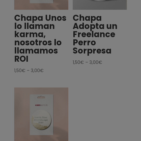
Chapa Unos
Chapa
lo llaman
Adopta un
karma,
Freelance
nosotros lo
Perro
llamamos
Sorpresa
ROI
1,50
€
–
3,00
€
1,50
€
–
3,00
€