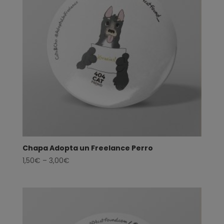
Chapa Adopta un Freelance Perro
1,50
€
–
3,00
€