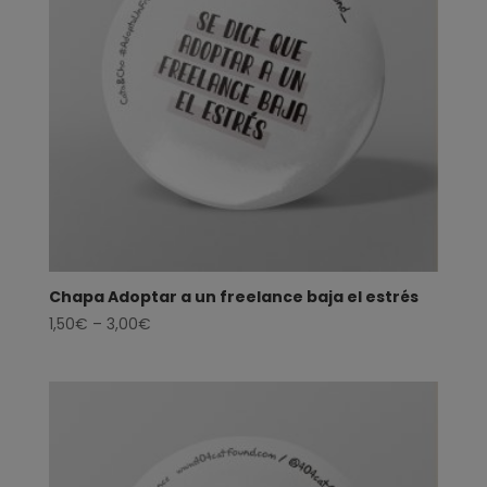
Chapa Adoptar a un freelance baja el estrés
1,50
€
–
3,00
€