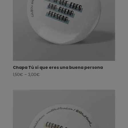
Chapa Tú sí que eres una buena persona
1,50
€
–
3,00
€