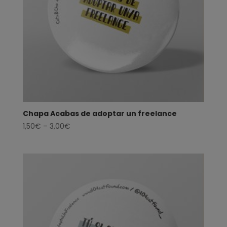
Chapa Acabas de adoptar un freelance
1,50
€
–
3,00
€