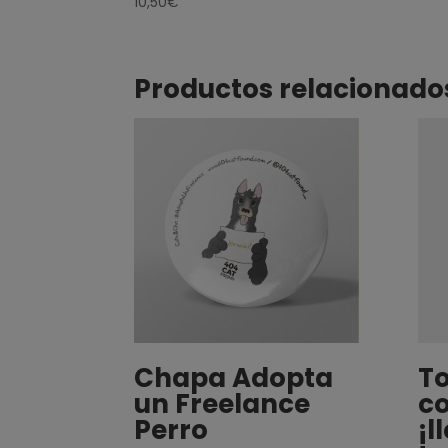
10,50
€
Productos relacionado
Chapa Adopta
T
un Freelance
co
Perro
¡l