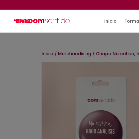
Inicio
Forma
Inicio
/
Merchandising
/ Chapa No critico, 