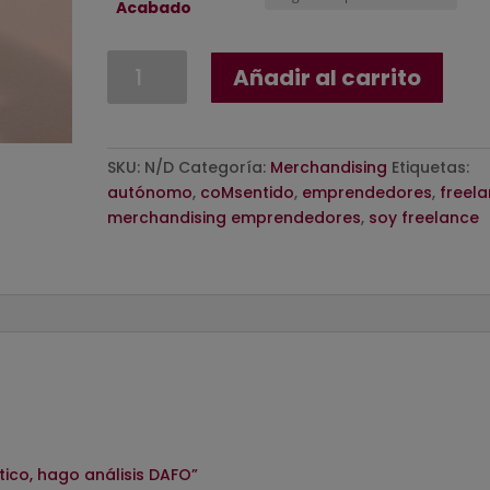
Acabado
Chapa
Añadir al carrito
No
critico,
hago
análisis
SKU:
N/D
Categoría:
Merchandising
Etiquetas:
DAFO
autónomo
,
coMsentido
,
emprendedores
,
freel
cantidad
merchandising emprendedores
,
soy freelance
tico, hago análisis DAFO”