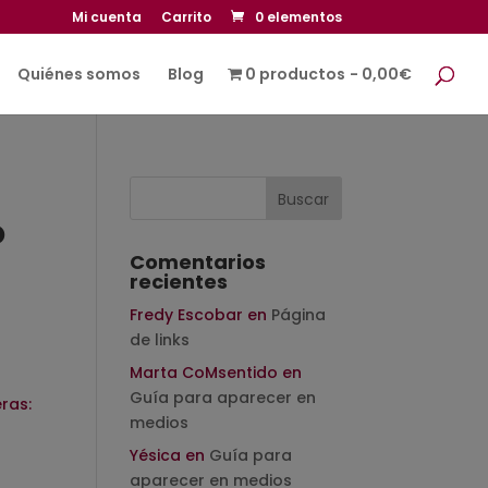
Mi cuenta
Carrito
0 elementos
Quiénes somos
Blog
0 productos
0,00€
o
Comentarios
recientes
Fredy Escobar
en
Página
de links
Marta CoMsentido
en
Guía para aparecer en
ras:
medios
Yésica
en
Guía para
aparecer en medios