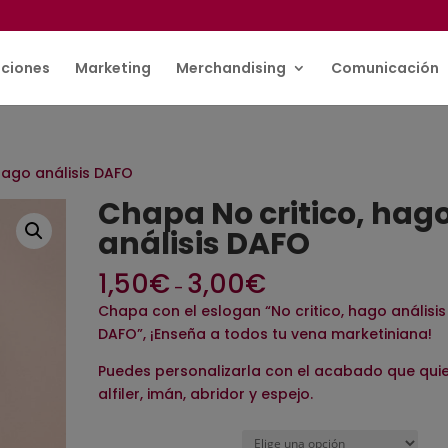
ciones
Marketing
Merchandising
Comunicación
hago análisis DAFO
Chapa No critico, hag
análisis DAFO
1,50
€
3,00
€
–
Chapa con el eslogan “No critico, hago análisis
DAFO”, ¡Enseña a todos tu vena marketiniana!
Puedes personalizarla con el acabado que quie
alfiler, imán, abridor y espejo.