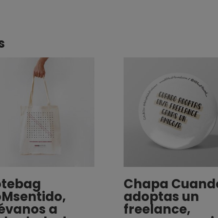
s
otebag
Chapa Cuand
Msentido,
adoptas un
lévanos a
freelance,