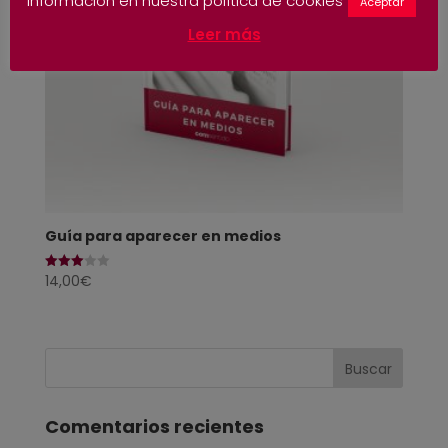
información en nuestra política de cookies
Aceptar
Leer más
Guía para aparecer en medios
14,00
€
Valorado
con
3.00
de 5
Comentarios recientes